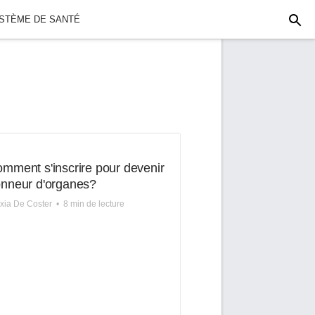
YSTÈME DE SANTÉ
mment s'inscrire pour devenir
nneur d'organes?
xia De Coster
•
8 min de lecture