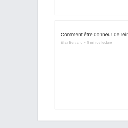
Comment être donneur de rei
Elisa Bertrand
•
8 min de lecture