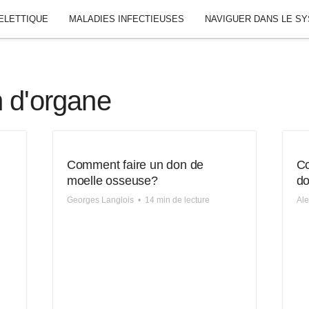
ELETTIQUE
MALADIES INFECTIEUSES
NAVIGUER DANS LE S
n d'organe
Comment faire un don de
Co
moelle osseuse?
do
Georges Langlois
•
14 min de lecture
Ale