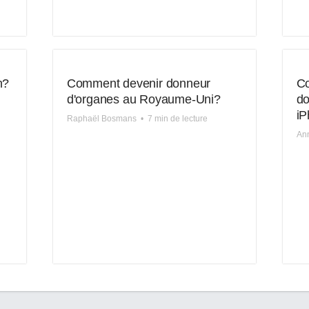
n?
Comment devenir donneur
Co
d'organes au Royaume-Uni?
do
i
Raphaël Bosmans
•
7 min de lecture
An