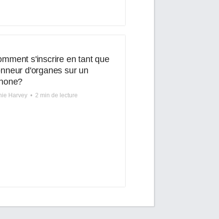
mment s'inscrire en tant que
nneur d'organes sur un
Phone?
nie Harvey
•
2 min de lecture