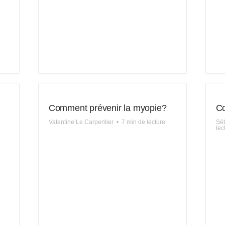
Comment prévenir la myopie?
Co
Valentine Le Carpentier
•
7 min de lecture
Séb
lec