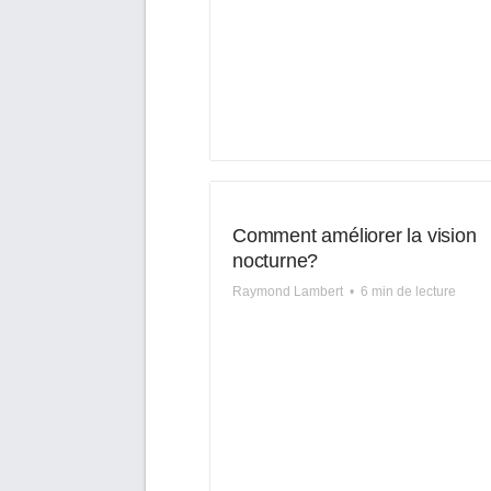
Comment améliorer la vision
nocturne?
Raymond Lambert
•
6 min de lecture