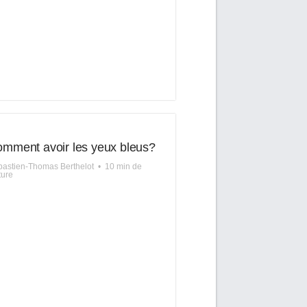
mment avoir les yeux bleus?
astien-Thomas Berthelot
•
10 min de
ture