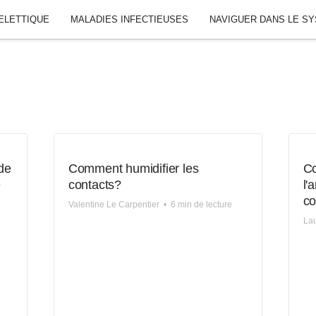
ELETTIQUE
MALADIES INFECTIEUSES
NAVIGUER DANS LE S
de
Comment humidifier les
C
e
contacts?
l'
co
Valentine Le Carpentier
•
6 min de lecture
La