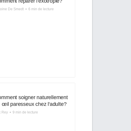
mment réparer l'exotropie?
toine De Smedt
•
6 min de lecture
mment soigner naturellement
 œil paresseux chez l'adulte?
x Rey
•
9 min de lecture