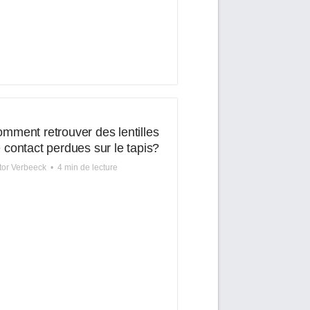
mment retrouver des lentilles
 contact perdues sur le tapis?
tor Verbeeck
•
4 min de lecture