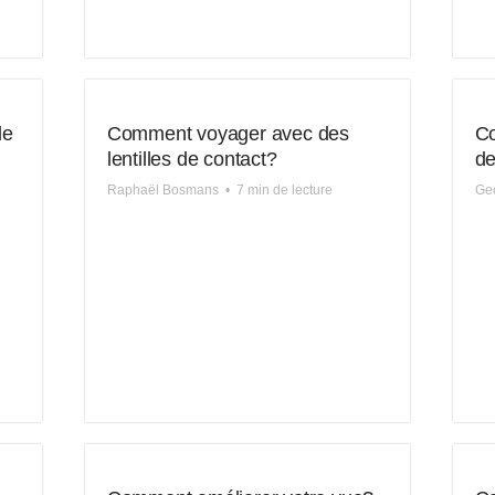
de
Comment voyager avec des
Co
lentilles de contact?
de
Raphaël Bosmans
•
7 min de lecture
Geo