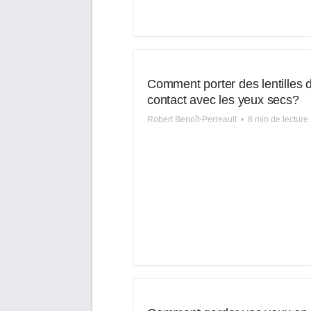
Comment porter des lentilles 
contact avec les yeux secs?
Robert Benoît-Perreault
•
8 min de lecture