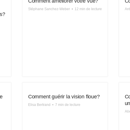
Comment améliorer votre vue?
Co
Stéphane Sanchez-Weber
•
12 min de lecture
An
es?
re
Comment guérir la vision floue?
Co
un
Elisa Bertrand
•
7 min de lecture
Ali