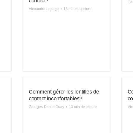
contact?
Cam
Alexandra Lepage
•
13 min de lecture
Comment gérer les lentilles de
C
contact inconfortables?
co
Georges-Daniel Guay
•
13 min de lecture
Vic