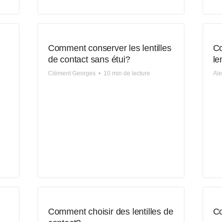
Comment conserver les lentilles
Co
de contact sans étui?
le
Clément Georges
•
10 min de lecture
Al
Comment choisir des lentilles de
Co