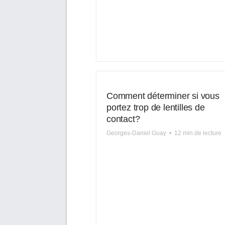
Comment déterminer si vous
portez trop de lentilles de
contact?
Georges-Daniel Guay
•
12 min de lecture