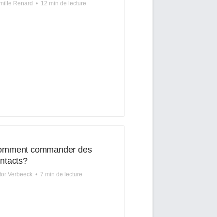
ille Renard
•
12 min de lecture
omment commander des
ntacts?
tor Verbeeck
•
7 min de lecture