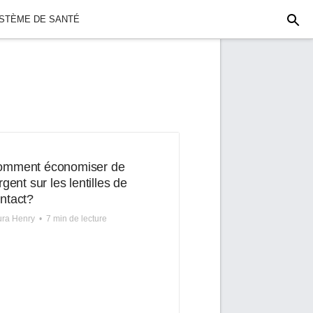
YSTÈME DE SANTÉ
omment économiser de
argent sur les lentilles de
ntact?
ura Henry
•
7 min de lecture