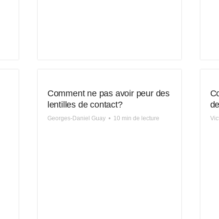
Comment ne pas avoir peur des
Co
lentilles de contact?
de
Georges-Daniel Guay
•
10 min de lecture
Vic