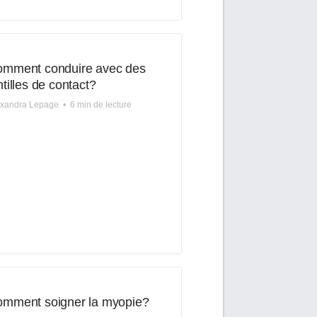
mment conduire avec des
ntilles de contact?
exandra Lepage
•
6 min de lecture
mment soigner la myopie?