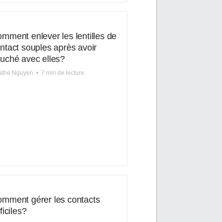
mment enlever les lentilles de
ntact souples après avoir
uché avec elles?
athe Nguyen
•
7 min de lecture
mment gérer les contacts
fficiles?