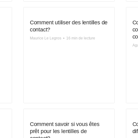
Comment utiliser des lentilles de
Co
contact?
co
co
Maurice Le Legros
•
16 min de lecture
Ag
Comment savoir si vous êtes
Co
prêt pour les lentilles de
di