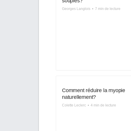
souples?
Georges Langlois
•
7 min de lecture
Comment réduire la myopie
naturellement?
Colette Leclerc
•
4 min de lecture