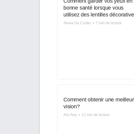
Comment garder vos yeux en
bonne santé lorsque vous
utilisez des lentilles décorativ
Alexia De Coster
•
7 min de lecture
Comment obtenir une meilleu
vision?
Alix Rey
•
12 min de lecture