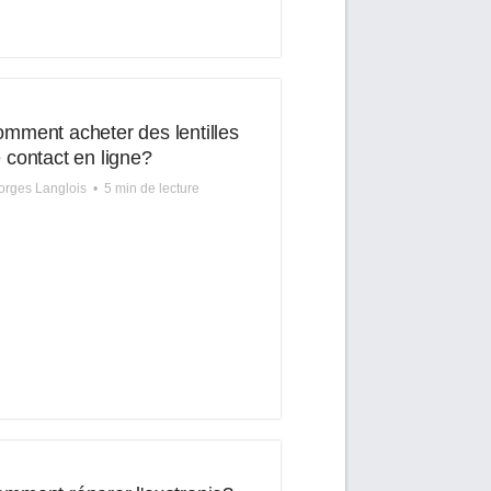
mment acheter des lentilles
 contact en ligne?
rges Langlois
•
5 min de lecture