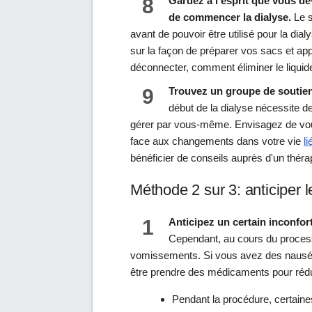
8
Gardez à l'esprit que vous de
de commencer la dialyse.
Le s
avant de pouvoir être utilisé pour la dia
sur la façon de préparer vos sacs et ap
déconnecter, comment éliminer le liquid
9
Trouvez un groupe de soutien
début de la dialyse nécessite de
gérer par vous-même. Envisagez de vous
face aux changements dans votre vie
li
bénéficier de conseils auprès d'un thér
Méthode 2 sur 3: anticiper l
1
Anticipez un certain inconfort
Cependant, au cours du proces
vomissements. Si vous avez des nausées
être prendre des médicaments pour réduir
Pendant la procédure, certaine