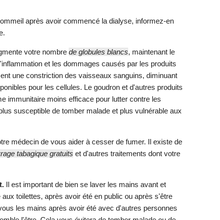
sommeil après avoir commencé la dialyse, informez-en
e.
ugmente votre nombre
de globules blancs
, maintenant le
l'inflammation et les dommages causés par les produits
ent une constriction des vaisseaux sanguins, diminuant
ponibles pour les cellules. Le goudron et d'autres produits
 immunitaire moins efficace pour lutter contre les
 plus susceptible de tomber malade et plus vulnérable aux
re médecin de vous aider à cesser de fumer. Il existe de
age tabagique gratuits
et d'autres traitements dont votre
t.
Il est important de bien se laver les mains avant et
 aux toilettes, après avoir été en public ou après s'être
vous les mains après avoir été avec d'autres personnes
emble l'être. Cela vous évitera de tomber malade ou de