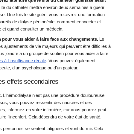
vrez attendre que le site du cathéter guérisse avant
ite du cathéter mettra environ deux semaines à guérir
lyse. Une fois le site guéri, vous recevrez une formation
pareils de dialyse péritonéale, comment connecter et
e et quand consulter un médecin.
 pour vous aider à faire face aux changements.
Le
s ajustements de vie majeurs qui peuvent être difficiles à
 joindre à un groupe de soutien pour vous aider à faire
és à l'insuffisance rénale
. Vous pouvez également
apeute, d'un psychologue ou d'un pasteur.
es effets secondaires
.
L'hémodialyse n'est pas une procédure douloureuse.
sus, vous pouvez ressentir des nausées et des
, informez-en votre infirmière, car vous pourrez peut-
e l'inconfort. Cela dépendra de votre état de santé.
s personnes se sentent fatiguées et vont dormir. Cela