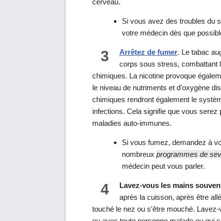
cerveau.
Si vous avez des troubles du 
votre médecin dès que possibl
3
Arrêtez de fumer
. Le tabac a
corps sous stress, combattant 
chimiques. La nicotine provoque égalem
le niveau de nutriments et d'oxygène dis
chimiques rendront également le système
infections. Cela signifie que vous serez
maladies auto-immunes.
Si vous fumez, demandez à vot
nombreux
programmes de sevr
médecin peut vous parler.
4
Lavez-vous les mains souven
après la cuisson, après être allé
touché le nez ou s'être mouché. Lavez-
ou avec toute personne malade ou qui s