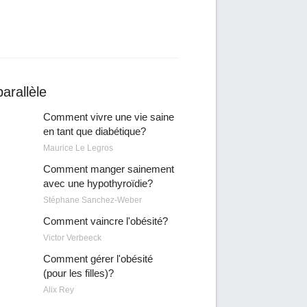
arallèle
Comment vivre une vie saine
en tant que diabétique?
Maurice Le Legros
Comment manger sainement
avec une hypothyroïdie?
Stéphane Sanchez-Weber
Comment vaincre l'obésité?
Victor Verbeeck
Comment gérer l'obésité
(pour les filles)?
Alix Rey