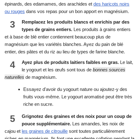
épinards, des edamames, des arachides et
des haricots noirs
ou rouges
dans vos repas pour un bon apport en magnésium.
3
Remplacez les produits blancs et enrichis par des
types de grains entiers.
Les produits à grains entiers
et à base de blé entier contiennent beaucoup plus de
magnésium que les variétés blanches. Ayez du pain de blé
entier, des pâtes et du riz au lieu de types de farine blanche.
4
Ayez plus de produits laitiers faibles en gras.
Le lait,
le yogourt et les œufs sont tous de
bonnes sources
naturelles
de magnésium.
Essayez d'avoir du yogourt nature ou ajoutez-y des
fruits vous-même. Le yogourt aromatisé peut être très
riche en sucre.
5
Grignotez des graines et des noix pour un coup de
pouce supplémentaire.
Les amandes, les noix de
cajou et
les graines de citrouille
sont toutes particulièrement
riches en magnésium. Ils font une excellente collation pendant la