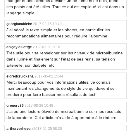
manger et des aliments à éviter. Je ne fume ni ne bois, donc
ces points ont été utiles. Tout ce qui est expliqué ici est dans un
langage simple.
georgianakiehn
2017-02-15 10:40
J'ai adoré le texte simple et les photos, en particulier les
recommandations alimentaires pour réduire l'albumine.
abigayleluettge
2017-02-20 20:10
Très utile pour se renseigner sur les niveaux de microalbumine
dans l'urine et finalement sur l'état de ses reins, sa tension
artérielle, son diabète, etc.
eldredcruicksha
2017-05-02 15:44
Merci beaucoup pour vos informations utiles. Je connais
maintenant les changements de style de vie qui doivent se
produire pour faire baisser mes résultats de test!
gregory86
2017-08-28 10:48
J'ai eu une lecture élevée de microalbumine sur mes résultats
de laboratoire. Cet article m'a aidé à apprendre à le réduire.
arthurverheyen
2018-01-25 08:30