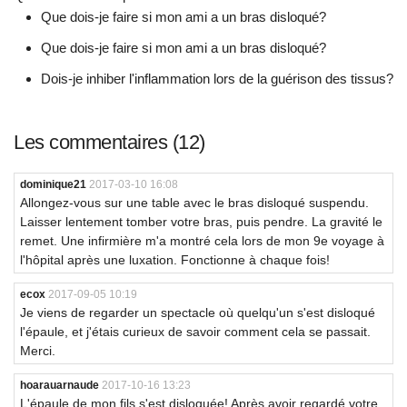
Que dois-je faire si mon ami a un bras disloqué?
Que dois-je faire si mon ami a un bras disloqué?
Dois-je inhiber l'inflammation lors de la guérison des tissus?
Les commentaires (12)
dominique21
2017-03-10 16:08
Allongez-vous sur une table avec le bras disloqué suspendu.
Laisser lentement tomber votre bras, puis pendre. La gravité le
remet. Une infirmière m'a montré cela lors de mon 9e voyage à
l'hôpital après une luxation. Fonctionne à chaque fois!
ecox
2017-09-05 10:19
Je viens de regarder un spectacle où quelqu'un s'est disloqué
l'épaule, et j'étais curieux de savoir comment cela se passait.
Merci.
hoarauarnaude
2017-10-16 13:23
L'épaule de mon fils s'est disloquée! Après avoir regardé votre