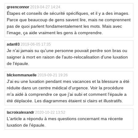
greenconnor
2019-04-27 14:24
Étapes et conseils de sécurité spécifiques, et il y a des images.
Parce que beaucoup de gens savent lire, mais ne comprennent
pas de quoi parlent fondamentalement les mots. Mais avec
l'image, ça aide vraiment les gens à comprendre.
adan93
2019-06-05 17:35
Je n'ai jamais su qu'une personne pouvait perdre son bras ou
saigner à mort en raison de l'auto-relocalisation d'une luxation
de l'épaule.
blickemmanuelle
2019-09-21 19:26
J'ai eu une luxation pendant mes vacances et la blessure a été
réduite dans un centre médical d'urgence. Voir la procédure
m'a aidé à comprendre ce que j'ai subi et comment l'épaule a
été déplacée. Les diagrammes étaient si clairs et illustratifs.
lacroixalexandr
2020-10-22 13:52
L'article a répondu à mes questions concernant ma récente
luxation de l'épaule.