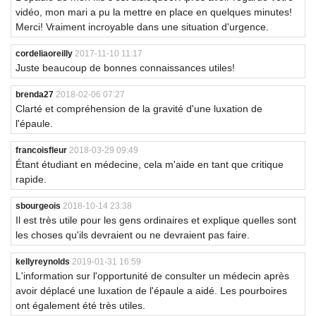
vidéo, mon mari a pu la mettre en place en quelques minutes!
Merci! Vraiment incroyable dans une situation d'urgence.
cordeliaoreilly
2017-11-10 11:17
Juste beaucoup de bonnes connaissances utiles!
brenda27
2018-02-06 07:27
Clarté et compréhension de la gravité d'une luxation de
l'épaule.
francoisfleur
2018-03-29 09:49
Étant étudiant en médecine, cela m'aide en tant que critique
rapide.
sbourgeois
2018-10-14 23:38
Il est très utile pour les gens ordinaires et explique quelles sont
les choses qu'ils devraient ou ne devraient pas faire.
kellyreynolds
2019-01-31 16:59
L'information sur l'opportunité de consulter un médecin après
avoir déplacé une luxation de l'épaule a aidé. Les pourboires
ont également été très utiles.