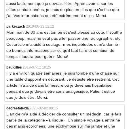
aussi facilement que je devrais l'être. Après avoir lu sur les
côtes contusionnées, je crois de plus en plus que c'est ce que
j'ai. Vos informations ont été extrêmement utiles. Merci.
parkerzach
2019-06-22 12:12
Mon mari de 80 ans est tombé et s'est blessé au côté. Il souffre
beaucoup, mais ne veut pas aller passer une radiographie, etc.
Cet article m'a aidé à soulager mes inquiétudes et m'a donné
de bonnes informations sur ce qu'il faut faire et combien de
temps il faudra pour guérir. Merci!
paulgilles
2019-07-12 18:25
Il y a environ quatre semaines, je suis tombé d'une chaise sur
une table d'appoint en décorant. Je déteste être restreint. Cet
article m'a aidé dans la mesure où je devenais hospitalisé,
pensant que je devais être sans analgésique. Patient est ce
que je dois être. Merci.
degreefalexia
2020-02-02 09:15
L'article m'a aidé à décider de consulter un médecin, car je fais
partie de la catégorie «à risque». Un simple voyage a entraîné
des mains écorchées, une ecchymose sur ma jambe et une