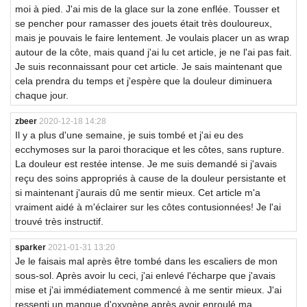
moi à pied. J'ai mis de la glace sur la zone enflée. Tousser et
se pencher pour ramasser des jouets était très douloureux,
mais je pouvais le faire lentement. Je voulais placer un as wrap
autour de la côte, mais quand j'ai lu cet article, je ne l'ai pas fait.
Je suis reconnaissant pour cet article. Je sais maintenant que
cela prendra du temps et j'espère que la douleur diminuera
chaque jour.
zbeer
2020-12-18 14:28
Il y a plus d'une semaine, je suis tombé et j'ai eu des
ecchymoses sur la paroi thoracique et les côtes, sans rupture.
La douleur est restée intense. Je me suis demandé si j'avais
reçu des soins appropriés à cause de la douleur persistante et
si maintenant j'aurais dû me sentir mieux. Cet article m'a
vraiment aidé à m'éclairer sur les côtes contusionnées! Je l'ai
trouvé très instructif.
sparker
2021-01-31 13:20
Je le faisais mal après être tombé dans les escaliers de mon
sous-sol. Après avoir lu ceci, j'ai enlevé l'écharpe que j'avais
mise et j'ai immédiatement commencé à me sentir mieux. J'ai
ressenti un manque d'oxygène après avoir enroulé ma