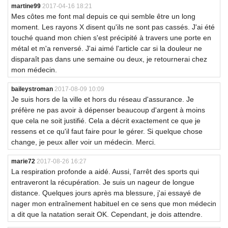
martine99
2017-04-16 18:21
Mes côtes me font mal depuis ce qui semble être un long
moment. Les rayons X disent qu'ils ne sont pas cassés. J'ai été
touché quand mon chien s'est précipité à travers une porte en
métal et m'a renversé. J'ai aimé l'article car si la douleur ne
disparaît pas dans une semaine ou deux, je retournerai chez
mon médecin.
baileystroman
2017-08-09 10:09
Je suis hors de la ville et hors du réseau d'assurance. Je
préfère ne pas avoir à dépenser beaucoup d'argent à moins
que cela ne soit justifié. Cela a décrit exactement ce que je
ressens et ce qu'il faut faire pour le gérer. Si quelque chose
change, je peux aller voir un médecin. Merci.
marie72
2017-08-26 16:27
La respiration profonde a aidé. Aussi, l'arrêt des sports qui
entraveront la récupération. Je suis un nageur de longue
distance. Quelques jours après ma blessure, j'ai essayé de
nager mon entraînement habituel en ce sens que mon médecin
a dit que la natation serait OK. Cependant, je dois attendre.