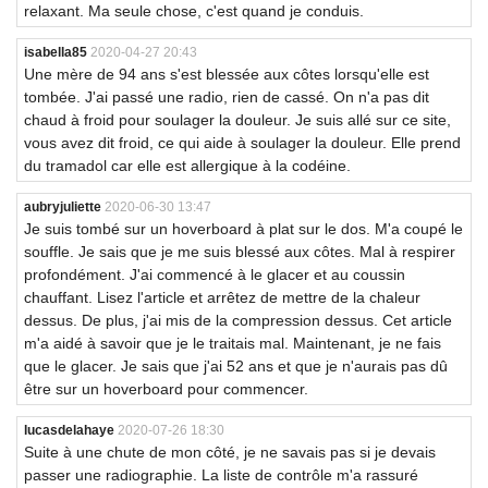
relaxant. Ma seule chose, c'est quand je conduis.
isabella85
2020-04-27 20:43
Une mère de 94 ans s'est blessée aux côtes lorsqu'elle est
tombée. J'ai passé une radio, rien de cassé. On n'a pas dit
chaud à froid pour soulager la douleur. Je suis allé sur ce site,
vous avez dit froid, ce qui aide à soulager la douleur. Elle prend
du tramadol car elle est allergique à la codéine.
aubryjuliette
2020-06-30 13:47
Je suis tombé sur un hoverboard à plat sur le dos. M'a coupé le
souffle. Je sais que je me suis blessé aux côtes. Mal à respirer
profondément. J'ai commencé à le glacer et au coussin
chauffant. Lisez l'article et arrêtez de mettre de la chaleur
dessus. De plus, j'ai mis de la compression dessus. Cet article
m'a aidé à savoir que je le traitais mal. Maintenant, je ne fais
que le glacer. Je sais que j'ai 52 ans et que je n'aurais pas dû
être sur un hoverboard pour commencer.
lucasdelahaye
2020-07-26 18:30
Suite à une chute de mon côté, je ne savais pas si je devais
passer une radiographie. La liste de contrôle m'a rassuré