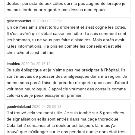
douleur persistante aux côtes qui n'a pas augmenté lorsque je
me suis tordu pour regarder par-dessus mon épaule.
gilbertbouchet
2020-03-02 20:52
Un de mes amis s'est tordu drôlement et s'est cogné les côtes.
Il s'est avéré qu'il s'était cassé une côte. Tu sais comment sont
les hommes, tu ne veux pas faire d'histoires. Mais après avoir
lu les informations, il a pris en compte les conseils et est allé
chez a&e et s'est fait trier.
lmahieu
2020-04-20 15:12
Je suis épileptique et je n'aime pas me précipiter à l'hôpital. Ils
sont mauvais de pousser des analgésiques dans ma région. Je
ne me sens pas à l'aise de prendre n'importe quoi sans d'abord
voir mon neurologue. J'apprécie vraiment des conseils comme
celui-ci que je peux essayer en premier.
goodwinleland
2020-04-25 09:13
J'ai trouvé cela vraiment utile. Je suis tombé sur 3 gros cônes
de signalisation et ils sont entrés dans ma cage thoracique.
Cela fait 2 semaines et la douleur est toujours là, mais j'ai
trouvé que m'allonger sur le dos pendant que je dors était très