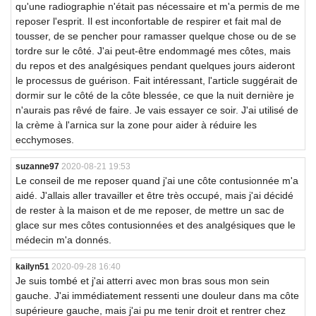
qu'une radiographie n'était pas nécessaire et m'a permis de me
reposer l'esprit. Il est inconfortable de respirer et fait mal de
tousser, de se pencher pour ramasser quelque chose ou de se
tordre sur le côté. J'ai peut-être endommagé mes côtes, mais
du repos et des analgésiques pendant quelques jours aideront
le processus de guérison. Fait intéressant, l'article suggérait de
dormir sur le côté de la côte blessée, ce que la nuit dernière je
n'aurais pas rêvé de faire. Je vais essayer ce soir. J'ai utilisé de
la crème à l'arnica sur la zone pour aider à réduire les
ecchymoses.
suzanne97
2020-08-21 19:53
Le conseil de me reposer quand j'ai une côte contusionnée m'a
aidé. J'allais aller travailler et être très occupé, mais j'ai décidé
de rester à la maison et de me reposer, de mettre un sac de
glace sur mes côtes contusionnées et des analgésiques que le
médecin m'a donnés.
kailyn51
2020-09-28 16:40
Je suis tombé et j'ai atterri avec mon bras sous mon sein
gauche. J'ai immédiatement ressenti une douleur dans ma côte
supérieure gauche, mais j'ai pu me tenir droit et rentrer chez