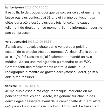
lambertpierre
2018-07-17 20:26
Il est difficile de trouver quoi que ce soit sur ce sujet qui ne me
laisse pas plus confus. J'ai 31 ans et j'ai une contusion aux
côtes qui a été blessée plusieurs fois, et cela me cause
tellement de douleur en ce moment. Bonne information pour ne
pas compresser.
verstraetegabri
2018-10-06 16:14
J'ai fait une mauvaise chute sur le ventre et la poitrine,
essoufflée et ensuite très douloureuse. Anxieux. J'ai lu votre
article, j'ai été rassuré et j'ai finalement demandé un avis
médical. J'ai eu une radiographie pulmonaire et un ECG.
Compte tenu des médicaments contre la douleur. La
radiographie a montré de graves ecchymoses. Merci, ça m'a
aidé à me rassurer.
flapierre
2019-02-18 16:20
Je me suis blessé à ma cage thoracique inférieure en me
penchant entre les appuie-tête, les genoux sur chacun des
deux sièges passagers avant de la camionnette d'un ami alors
qu'il passait sur une bosse. Endolori. Choquant. Le traitement