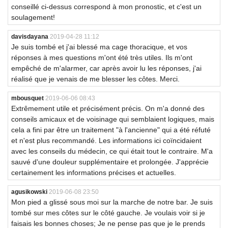
conseillé ci-dessus correspond à mon pronostic, et c'est un
soulagement!
davisdayana
2019-04-28 11:12
Je suis tombé et j'ai blessé ma cage thoracique, et vos
réponses à mes questions m'ont été très utiles. Ils m'ont
empêché de m'alarmer, car après avoir lu les réponses, j'ai
réalisé que je venais de me blesser les côtes. Merci.
mbousquet
2019-06-06 08:43
Extrêmement utile et précisément précis. On m'a donné des
conseils amicaux et de voisinage qui semblaient logiques, mais
cela a fini par être un traitement "à l'ancienne" qui a été réfuté
et n'est plus recommandé. Les informations ici coïncidaient
avec les conseils du médecin, ce qui était tout le contraire. M'a
sauvé d'une douleur supplémentaire et prolongée. J'apprécie
certainement les informations précises et actuelles.
agusikowski
2019-06-08 23:50
Mon pied a glissé sous moi sur la marche de notre bar. Je suis
tombé sur mes côtes sur le côté gauche. Je voulais voir si je
faisais les bonnes choses; Je ne pense pas que je le prends