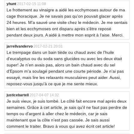
yhunt
2017-02-15 11:08
Le frottement au vinaigre a aidé les ecchymoses autour de ma
cage thoracique. Je ne savais pas qu'on pouvait glacer après
24 heures. M'a sauvé une visite chez le médecin. Je me sentais
bien et les ecchymoses ont disparu après s'être reposé
pendant deux jours. A aidé à mettre mon esprit à l'aise. Merci.
jarrellvandervo
2017-02-21 20:01
Le trempage dans un bain tiède ou chaud avec de l'huile
d'eucalyptus ou du soda sans glucides ou avec les deux était
super! Je n'en avais pas, alors un bain chaud avec du sel
d'Epsom m'a soulagé pendant une courte période. Je n'ai pas
essayé, mais lire les relaxants musculaires peut aider. Aussi,
reposez-vous jusqu'à ce que je me sente mieux.
justicebartell
2017-04-07 14:32
Je suis vieux, je suis tombé. Le côté fait encore mal après deux
semaines. Grâce à cet article, je sais qu'il ne faut pas perdre de
temps ou d'argent à aller chez le médecin, car je sais
maintenant que la côte n'est pas cassée. Je sais aussi
comment le traiter. Bravo à vous qui avez écrit cet article!