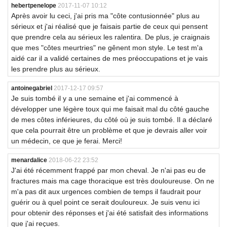
hebertpenelope
2017-11-07 10:12
Après avoir lu ceci, j'ai pris ma "côte contusionnée" plus au
sérieux et j'ai réalisé que je faisais partie de ceux qui pensent
que prendre cela au sérieux les ralentira. De plus, je craignais
que mes "côtes meurtries" ne gênent mon style. Le test m'a
aidé car il a validé certaines de mes préoccupations et je vais
les prendre plus au sérieux.
antoinegabriel
2017-12-17 09:57
Je suis tombé il y a une semaine et j'ai commencé à
développer une légère toux qui me faisait mal du côté gauche
de mes côtes inférieures, du côté où je suis tombé. Il a déclaré
que cela pourrait être un problème et que je devrais aller voir
un médecin, ce que je ferai. Merci!
menardalice
2018-06-22 23:52
J'ai été récemment frappé par mon cheval. Je n'ai pas eu de
fractures mais ma cage thoracique est très douloureuse. On ne
m'a pas dit aux urgences combien de temps il faudrait pour
guérir ou à quel point ce serait douloureux. Je suis venu ici
pour obtenir des réponses et j'ai été satisfait des informations
que j'ai reçues.